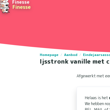
Finesse
Finesse
Homepage
/
Aanbod
/
Eindejaarsass
Ijsstronk vanille met c
Afgewerkt met een
Helaas is het
We hebben nog
BEL, MAIL of 