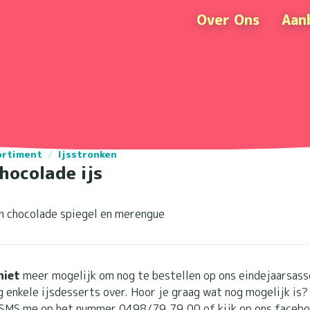
Over Ons
Aan
ortiment
/
Ijsstronken
hocolade ijs
 chocolade spiegel en merengue
niet
meer mogelijk om nog te bestellen op ons eindejaarsas
 enkele ijsdesserts over. Hoor je graag wat nog mogelijk is?
SMS me op het nummer 0498/79.79.00 of kijk op ons facebo