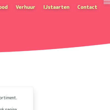
bod
Verhuur
IJstaarten
Contact
sortiment.
ok pagina.