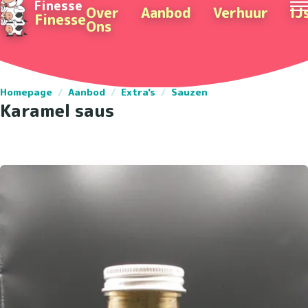
Finesse
Over
Aanbod
Verhuur
IJ
Finesse
Ons
Homepage
/
Aanbod
/
Extra's
/
Sauzen
Karamel saus